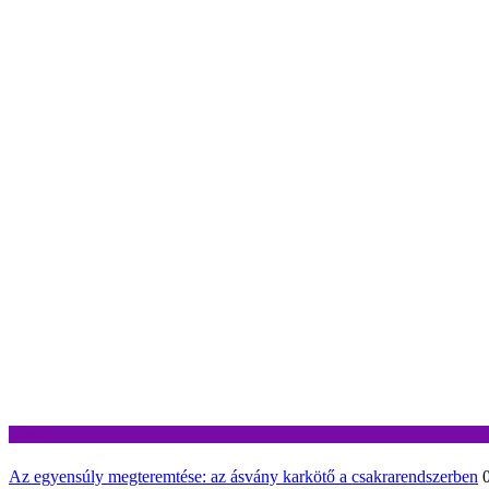
Divat
Az egyensúly megteremtése: az ásvány karkötő a csakrarendszerben