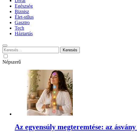
Divat
Egészség
Biznisz
Élet-stílus
Gasztro
Tech
Háztartás
Keresés:
Népszerű
Az egyensúly megteremtése: az ásvány