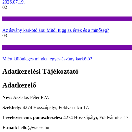
2026.07.19.
02
Divat
Az ásvány karkötő ára: Mitől függ az érték és a minőség?
03
Divat
Miért különleges minden egyes ásvány karkötő?
Adatkezelési Tájékoztató
Adatkezelő
Név:
Asztalos Péter E.V.
Székhely:
4274 Hosszúpályi, Földvár utca 17.
Levelezési cím, panaszkezelés:
4274 Hosszúpályi, Földvár utca 17.
E-mail:
hello@waces.hu