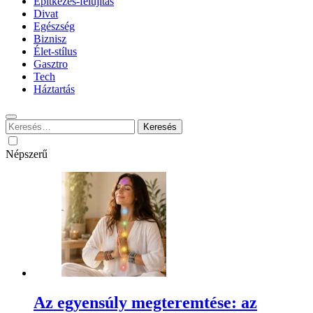
Építkezés-felújítás
Divat
Egészség
Biznisz
Élet-stílus
Gasztro
Tech
Háztartás
Keresés:
Népszerű
Az egyensúly megteremtése: az