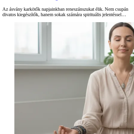
Az ásvány karkötők napjainkban reneszánszukat élik. Nem csupán
divatos kiegészítők, hanem sokak számára spirituális jelentéssel…