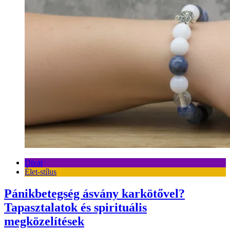
Divat
Élet-stílus
Pánikbetegség ásvány karkötővel?
Tapasztalatok és spirituális
megközelítések