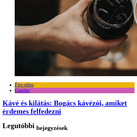
Élet-stílus
Gasztro
Kávé és kilátás: Bogács kávézói, amiket
érdemes felfedezni
Legutóbbi
bejegyzések