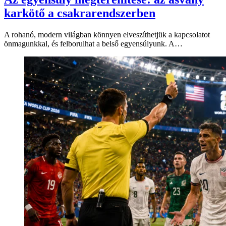
karkötő a csakrarendszerben
A rohanó, modern világban könnyen elveszíthetjük a kapcsolatot
önmagunkkal, és felborulhat a belső egyensúlyunk. A…