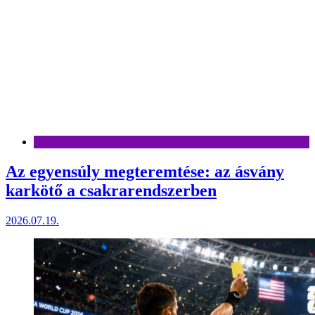
Divat
Az egyensúly megteremtése: az ásvány
karkötő a csakrarendszerben
2026.07.19.