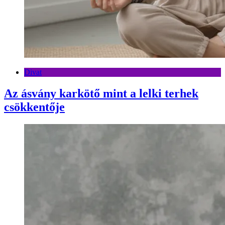
Divat
Az ásvány karkötő mint a lelki terhek
csökkentője