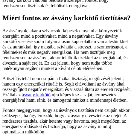
ásvány karkötő valóban betöltse a szerepét, fontos, hogy
rendszeresen tisztítsuk és feltöltsük energiával.
Miért fontos az ásvány karkötő tisztítása?
Az ásványok, akár a szivacsok, képesek elnyelni a környezetük
energiáit, mind a pozitívakat, mind a negatívakat. Egy ásvány
karkötő viselése során folyamatosan kapcsolatban van a testünkkel
és az auránkkal, így magába szívhatja a stresszt, a szomorúságot, a
félelmeket és más negatív energiákat. Ha nem tisztítjuk meg
rendszeresen az ásványt, akkor telítődik ezekkel az energiákkal, és
elveszíti a saját erejét. Ez azt jelenti, hogy nem tudja többé
hatékonyan segíteni minket a kívánt célok elérésében.
A tisztítás tehát nem csupán a fizikai tisztaság megőrzését jelenti,
hanem egy energetikai rituálé is. Segít eltávolítani az ásvány által
összegyűjtött negatív energiákat, és visszaállítani az eredeti rezgését.
Ezáltal az
ásvány karkötő
újra képes lesz a saját, természetes
energiájával hatni ránk, és támogatni minket a mindennapi életben.
Fontos megjegyezni, hogy az ásványok tisztítása nem csupán akkor
szükséges, ha úgy érezzük, hogy az ásvány elvesztette az erejét. A
rendszeres tisztítás, akár hetente vagy havonta, segít megelőzni az
energiaelzáródásokat és biztosítja, hogy az ásvány mindig
optimálisan működjön.