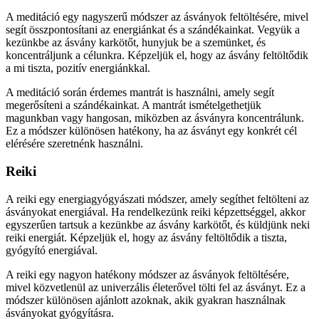
A meditáció egy nagyszerű módszer az ásványok feltöltésére, mivel
segít összpontosítani az energiánkat és a szándékainkat. Vegyük a
kezünkbe az ásvány karkötőt, hunyjuk be a szemünket, és
koncentráljunk a célunkra. Képzeljük el, hogy az ásvány feltöltődik
a mi tiszta, pozitív energiánkkal.
A meditáció során érdemes mantrát is használni, amely segít
megerősíteni a szándékainkat. A mantrát ismételgethetjük
magunkban vagy hangosan, miközben az ásványra koncentrálunk.
Ez a módszer különösen hatékony, ha az ásványt egy konkrét cél
elérésére szeretnénk használni.
Reiki
A reiki egy energiagyógyászati módszer, amely segíthet feltölteni az
ásványokat energiával. Ha rendelkezünk reiki képzettséggel, akkor
egyszerűen tartsuk a kezünkbe az ásvány karkötőt, és küldjünk neki
reiki energiát. Képzeljük el, hogy az ásvány feltöltődik a tiszta,
gyógyító energiával.
A reiki egy nagyon hatékony módszer az ásványok feltöltésére,
mivel közvetlenül az univerzális életerővel tölti fel az ásványt. Ez a
módszer különösen ajánlott azoknak, akik gyakran használnak
ásványokat gyógyításra.