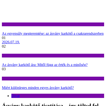
Divat
Az egyensúly megteremtése: az ásvány karkötő a csakrarendszerben
01
2026.07.19.
02
Divat
Az ásvány karkötő ára: Mitől függ az érték és a minőség?
03
Divat
Miért különleges minden egyes ásvány karkötő?
Divat
Ásvány karkötő tisztítása – így töltsd fel