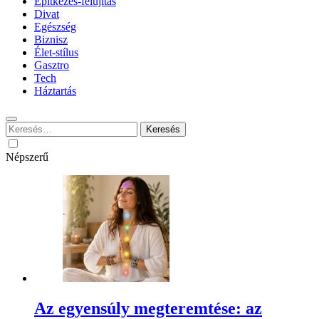
Építkezés-felújítás
Divat
Egészség
Biznisz
Élet-stílus
Gasztro
Tech
Háztartás
Keresés:
Népszerű
Az egyensúly megteremtése: az