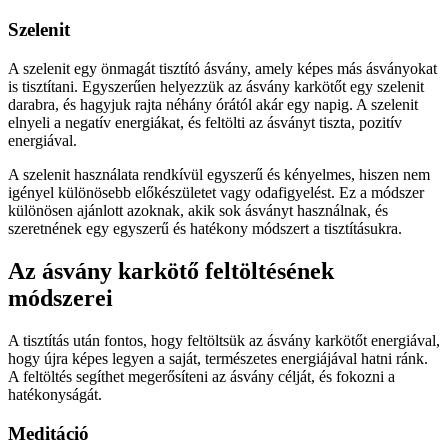
Szelenit
A szelenit egy önmagát tisztító ásvány, amely képes más ásványokat
is tisztítani. Egyszerűen helyezzük az ásvány karkötőt egy szelenit
darabra, és hagyjuk rajta néhány órától akár egy napig. A szelenit
elnyeli a negatív energiákat, és feltölti az ásványt tiszta, pozitív
energiával.
A szelenit használata rendkívül egyszerű és kényelmes, hiszen nem
igényel különösebb előkészületet vagy odafigyelést. Ez a módszer
különösen ajánlott azoknak, akik sok ásványt használnak, és
szeretnének egy egyszerű és hatékony módszert a tisztításukra.
Az ásvány karkötő feltöltésének
módszerei
A tisztítás után fontos, hogy feltöltsük az ásvány karkötőt energiával,
hogy újra képes legyen a saját, természetes energiájával hatni ránk.
A feltöltés segíthet megerősíteni az ásvány célját, és fokozni a
hatékonyságát.
Meditáció