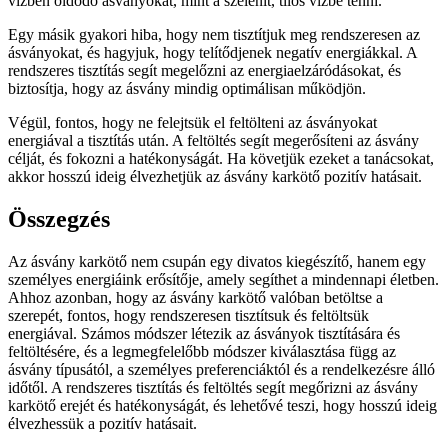
vízben oldódó ásványokat, mint a szelenit, tilos vízbe tenni.
Egy másik gyakori hiba, hogy nem tisztítjuk meg rendszeresen az
ásványokat, és hagyjuk, hogy telítődjenek negatív energiákkal. A
rendszeres tisztítás segít megelőzni az energiaelzáródásokat, és
biztosítja, hogy az ásvány mindig optimálisan működjön.
Végül, fontos, hogy ne felejtsük el feltölteni az ásványokat
energiával a tisztítás után. A feltöltés segít megerősíteni az ásvány
célját, és fokozni a hatékonyságát. Ha követjük ezeket a tanácsokat,
akkor hosszú ideig élvezhetjük az ásvány karkötő pozitív hatásait.
Összegzés
Az ásvány karkötő nem csupán egy divatos kiegészítő, hanem egy
személyes energiáink erősítője, amely segíthet a mindennapi életben.
Ahhoz azonban, hogy az ásvány karkötő valóban betöltse a
szerepét, fontos, hogy rendszeresen tisztítsuk és feltöltsük
energiával. Számos módszer létezik az ásványok tisztítására és
feltöltésére, és a legmegfelelőbb módszer kiválasztása függ az
ásvány típusától, a személyes preferenciáktól és a rendelkezésre álló
időtől. A rendszeres tisztítás és feltöltés segít megőrizni az ásvány
karkötő erejét és hatékonyságát, és lehetővé teszi, hogy hosszú ideig
élvezhessük a pozitív hatásait.