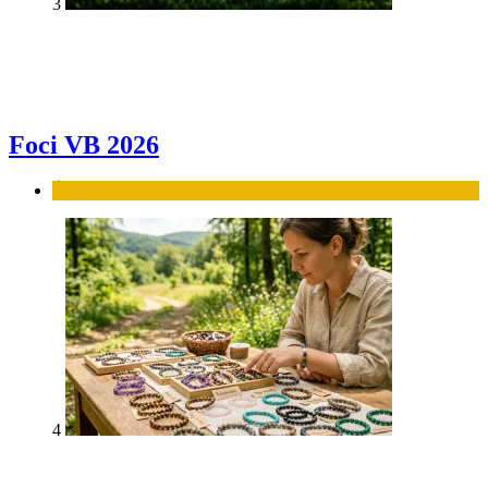
3
Foci VB 2026
Élet-stílus
4