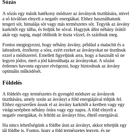
Sózás
A sózás egy másik hatékony módszer az ásványok tisztítására, mivel
a só kiválóan elnyeli a negatív energiákat. Ehhez használhatunk
tengeri sót, himalája sót vagy más természetes sót. Tegyük az ásvány
karkötőt egy tálba, és fedjük be sóval. Hagyjuk állni néhány órától
akár egy napig, majd öblítsük le tiszta vízzel, és szárítsuk meg.
Fontos megjegyezni, hogy néhány ásvány, például a malachit és a
labradorit, érzékeny a sóra, ezért ezeket az ásványokat ne tisztítsuk
ezzel a módszerrel. Emellett figyeljünk arra, hogy a használt só ne
legyen jódos, mert a jód károsíthatja az ásványokat. A sózást
érdemes havonta egyszer elvégezni, hogy biztosítsuk az ásvány
optimális működését.
Földelés
A földelés egy természetes és gyengéd módszer az ásványok
tisztítására, amely során az ásványt a föld energiájával töltjük fel.
Ehhez egyszerűen ássuk el az ásvány karkötőt a kertben vagy egy
virágcserépben néhány órára vagy egy napra. A föld elnyeli a
negatív energiákat, és feltölti az ásványt friss, éltető energiával.
Ha nincs lehetőségünk a földbe ásni az ásványt, akkor tehetjük egy
tál földbe is. Fontos, hogy a föld természetes legyen, és ne