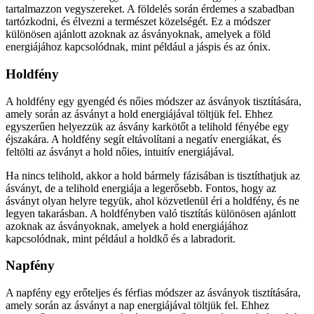
tartalmazzon vegyszereket. A földelés során érdemes a szabadban
tartózkodni, és élvezni a természet közelségét. Ez a módszer
különösen ajánlott azoknak az ásványoknak, amelyek a föld
energiájához kapcsolódnak, mint például a jáspis és az ónix.
Holdfény
A holdfény egy gyengéd és nőies módszer az ásványok tisztítására,
amely során az ásványt a hold energiájával töltjük fel. Ehhez
egyszerűen helyezzük az ásvány karkötőt a telihold fényébe egy
éjszakára. A holdfény segít eltávolítani a negatív energiákat, és
feltölti az ásványt a hold nőies, intuitív energiájával.
Ha nincs telihold, akkor a hold bármely fázisában is tisztíthatjuk az
ásványt, de a telihold energiája a legerősebb. Fontos, hogy az
ásványt olyan helyre tegyük, ahol közvetlenül éri a holdfény, és ne
legyen takarásban. A holdfényben való tisztítás különösen ajánlott
azoknak az ásványoknak, amelyek a hold energiájához
kapcsolódnak, mint például a holdkő és a labradorit.
Napfény
A napfény egy erőteljes és férfias módszer az ásványok tisztítására,
amely során az ásványt a nap energiájával töltjük fel. Ehhez