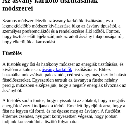
Az ásvány karkötő tisztításának
módszerei
Számos módszer létezik az ásvány karkötők tisztítására, és a
legmegfelelőbb módszer kiválasztása függ az ásvány típusától, a
személyes preferenciáktól és a rendelkezésre álló időtől. Fontos,
hogy tisztítás előtt tájékozódjunk az adott ásvány tulajdonságairól,
hogy elkerüljük a károsodást.
Füstölés
A füstölés egy ősi és hatékony módszer az energiák tisztítására, és
kiválóan alkalmas az
ásvány karkötők
tisztítására is. Ehhez
használhatunk zsályát, palo santót, cédrust vagy más, tisztító hatású
füstölőszereket. Egyszerűen tartsuk az ásványt a füstbe néhány
percig, miközben elképzeljük, hogy a negatív energiák távoznak az
ásványból.
A füstölés során fontos, hogy nyissuk ki az ablakot, hogy a negatív
energiák távozni tudjanak a térből. Emellett figyeljünk arra, hogy a
füst ne legyen túl forró, és ne égesse meg az ásványt. A füstölést
érdemes csendes, nyugodt környezetben végezni, hogy jobban
tudjunk koncentrálni a tisztító folyamatra.