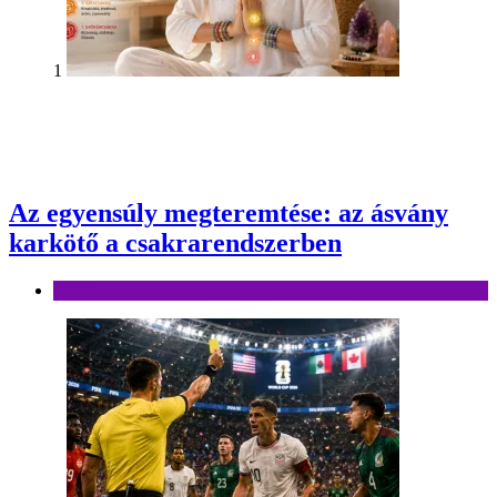
1
Az egyensúly megteremtése: az ásvány
karkötő a csakrarendszerben
Divat