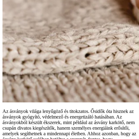
Az ásványok világa lenyűgöző és titokzatos. Ősidők óta hisznek az
ásványok gyógyító, védelmező és energetizáló hatásában. Az
ásványokból készült ékszerek, mint például az ásvány karkötő, nem
csupán divatos kiegészítők, hanem személyes energiáink erősítői,
amelyek segíthetnek a mindennapi életben. Ahhoz azonban, hogy az