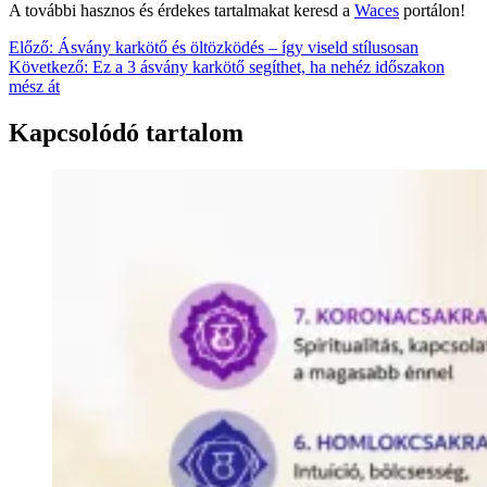
A további hasznos és érdekes tartalmakat keresd a
Waces
portálon!
Bejegyzés
Előző:
Ásvány karkötő és öltözködés – így viseld stílusosan
Következő:
Ez a 3 ásvány karkötő segíthet, ha nehéz időszakon
navigáció
mész át
Kapcsolódó tartalom