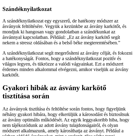
Szándéknyilatkozat
A szándéknyilatkozat egy egyszerű, de hatékony módszer az
ásványok feltöltésére. Vegyük a kezünkbe az ásvány karkötőt, és
mondjuk ki hangosan vagy gondolatban a szándékunkat az
ásvánnyal kapcsolatban. Például: „Ez az ásvány karkötő segít
nekem a stressz oldásában és a belső béke megteremtésében.”
A szándéknyilatkozat segít megerősíteni az ásvány célját, és fokozni
a hatékonyságát. Fontos, hogy a szándéknyilatkozat pozitív és
világos legyen, és tükrözze a valódi vágyainkat. Ezt a módszert
érdemes minden alkalommal elvégezni, amikor viseljük az ásvány
karkötőt.
Gyakori hibák az ásvány karkötő
tisztítása során
Az ásványok tisztítása és feltöltése során fontos, hogy figyeljünk
néhány gyakori hibára, hogy elkerüljük a károsodást és biztosítsuk
az ásvány optimális működését. Az egyik leggyakoribb hiba, hogy
nem tájékozódunk az adott ásvány tulajdonságairól, és olyan
módszert alkalmazunk, amely károsíthatja az ásványt. Például a