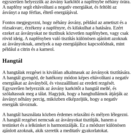
egyszerűen helyezzük az ásvány karkötőt a napfénybe néhány órára.
A napfény segít eltávolítani a negatív energiákat, és feltölti az
ásványt a nap férfias, éltető energiájával.
Fontos megjegyezni, hogy néhány ásvány, például az ametiszt és a
rózsakvarc, érzékeny a napfényre, és kifakulhat a hatására. Ezért
ezeket az ásványokat ne tisztítsuk közvetlen napfényben, vagy csak
rövid ideig. A napfényben való tisztítás különösen ajánlott azoknak
az ásványoknak, amelyek a nap energiájához kapcsolódnak, mint
például a citrin és a karneol.
Hangtál
A hangtálak rezgései is kiválóan alkalmasak az ásványok tisztítására.
A hangtál gyengéd, de hatékony módon képes eltávolítani a negatív
energiákat az ásványból, és visszaállítani az eredeti rezgését.
Egyszerűen helyezzük az ásvány karkötőt a hangtál mellé, és
szólaltassuk meg a tálat. Hagyjuk, hogy a hanghullámok átjárják az
ásványt néhány percig, miközben elképzeljük, hogy a negatív
energiák távoznak.
A hangtál használata közben érdemes relaxálni és mélyen lélegezni.
A hangtál rezgései nemcsak az ásványokat tisztítják, hanem a
testünket és a lelkünket is harmonizálják. Ez a módszer különösen
ajánlott azoknak, akik szeretik a meditatív gyakorlatokat.