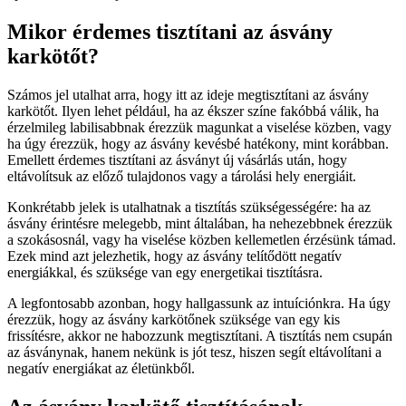
Mikor érdemes tisztítani az ásvány
karkötőt?
Számos jel utalhat arra, hogy itt az ideje megtisztítani az ásvány
karkötőt. Ilyen lehet például, ha az ékszer színe fakóbbá válik, ha
érzelmileg labilisabbnak érezzük magunkat a viselése közben, vagy
ha úgy érezzük, hogy az ásvány kevésbé hatékony, mint korábban.
Emellett érdemes tisztítani az ásványt új vásárlás után, hogy
eltávolítsuk az előző tulajdonos vagy a tárolási hely energiáit.
Konkrétabb jelek is utalhatnak a tisztítás szükségességére: ha az
ásvány érintésre melegebb, mint általában, ha nehezebbnek érezzük
a szokásosnál, vagy ha viselése közben kellemetlen érzésünk támad.
Ezek mind azt jelezhetik, hogy az ásvány telítődött negatív
energiákkal, és szüksége van egy energetikai tisztításra.
A legfontosabb azonban, hogy hallgassunk az intuíciónkra. Ha úgy
érezzük, hogy az ásvány karkötőnek szüksége van egy kis
frissítésre, akkor ne habozzunk megtisztítani. A tisztítás nem csupán
az ásványnak, hanem nekünk is jót tesz, hiszen segít eltávolítani a
negatív energiákat az életünkből.