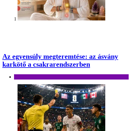
1
Az egyensúly megteremtése: az ásvány
karkötő a csakrarendszerben
Divat