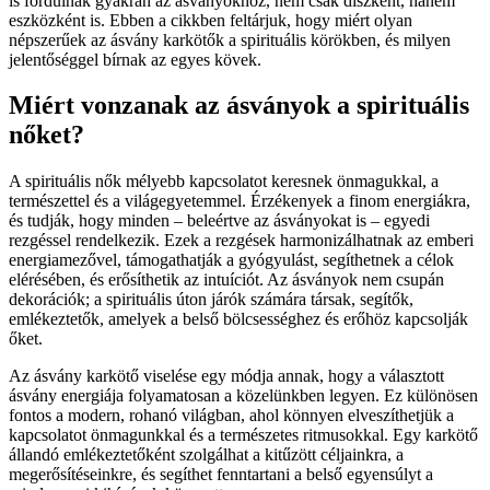
is fordulnak gyakran az ásványokhoz, nem csak díszként, hanem
eszközként is. Ebben a cikkben feltárjuk, hogy miért olyan
népszerűek az ásvány karkötők a spirituális körökben, és milyen
jelentőséggel bírnak az egyes kövek.
Miért vonzanak az ásványok a spirituális
nőket?
A spirituális nők mélyebb kapcsolatot keresnek önmagukkal, a
természettel és a világegyetemmel. Érzékenyek a finom energiákra,
és tudják, hogy minden – beleértve az ásványokat is – egyedi
rezgéssel rendelkezik. Ezek a rezgések harmonizálhatnak az emberi
energiamezővel, támogathatják a gyógyulást, segíthetnek a célok
elérésében, és erősíthetik az intuíciót. Az ásványok nem csupán
dekorációk; a spirituális úton járók számára társak, segítők,
emlékeztetők, amelyek a belső bölcsességhez és erőhöz kapcsolják
őket.
Az ásvány karkötő viselése egy módja annak, hogy a választott
ásvány energiája folyamatosan a közelünkben legyen. Ez különösen
fontos a modern, rohanó világban, ahol könnyen elveszíthetjük a
kapcsolatot önmagunkkal és a természetes ritmusokkal. Egy karkötő
állandó emlékeztetőként szolgálhat a kitűzött céljainkra, a
megerősítéseinkre, és segíthet fenntartani a belső egyensúlyt a