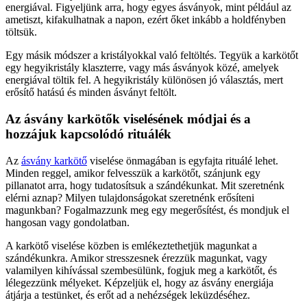
energiával. Figyeljünk arra, hogy egyes ásványok, mint például az
ametiszt, kifakulhatnak a napon, ezért őket inkább a holdfényben
töltsük.
Egy másik módszer a kristályokkal való feltöltés. Tegyük a karkötőt
egy hegyikristály klaszterre, vagy más ásványok közé, amelyek
energiával töltik fel. A hegyikristály különösen jó választás, mert
erősítő hatású és minden ásványt feltölt.
Az ásvány karkötők viselésének módjai és a
hozzájuk kapcsolódó rituálék
Az
ásvány karkötő
viselése önmagában is egyfajta rituálé lehet.
Minden reggel, amikor felvesszük a karkötőt, szánjunk egy
pillanatot arra, hogy tudatosítsuk a szándékunkat. Mit szeretnénk
elérni aznap? Milyen tulajdonságokat szeretnénk erősíteni
magunkban? Fogalmazzunk meg egy megerősítést, és mondjuk el
hangosan vagy gondolatban.
A karkötő viselése közben is emlékeztethetjük magunkat a
szándékunkra. Amikor stresszesnek érezzük magunkat, vagy
valamilyen kihívással szembesülünk, fogjuk meg a karkötőt, és
lélegezzünk mélyeket. Képzeljük el, hogy az ásvány energiája
átjárja a testünket, és erőt ad a nehézségek leküzdéséhez.