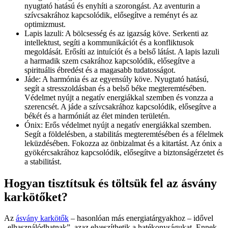
nyugtató hatású és enyhíti a szorongást. Az aventurin a
szívcsakrához kapcsolódik, elősegítve a reményt és az
optimizmust.
Lapis lazuli: A bölcsesség és az igazság köve. Serkenti az
intellektust, segíti a kommunikációt és a konfliktusok
megoldását. Erősíti az intuíciót és a belső látást. A lapis lazuli
a harmadik szem csakrához kapcsolódik, elősegítve a
spirituális ébredést és a magasabb tudatosságot.
Jáde: A harmónia és az egyensúly köve. Nyugtató hatású,
segít a stresszoldásban és a belső béke megteremtésében.
Védelmet nyújt a negatív energiákkal szemben és vonzza a
szerencsét. A jáde a szívcsakrához kapcsolódik, elősegítve a
békét és a harmóniát az élet minden területén.
Ónix: Erős védelmet nyújt a negatív energiákkal szemben.
Segít a földelésben, a stabilitás megteremtésében és a félelmek
leküzdésében. Fokozza az önbizalmat és a kitartást. Az ónix a
gyökércsakrához kapcsolódik, elősegítve a biztonságérzetet és
a stabilitást.
Hogyan tisztítsuk és töltsük fel az ásvány
karkötőket?
Az
ásvány karkötők
– hasonlóan más energiatárgyakhoz – idővel
„elhasználódhatnak”, azaz elveszíthetik a hatékonyságukat. Ennek