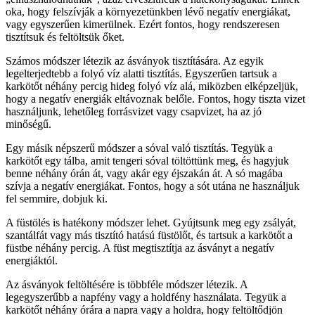
oka, hogy felszívják a környezetünkben lévő negatív energiákat,
vagy egyszerűen kimerülnek. Ezért fontos, hogy rendszeresen
tisztítsuk és feltöltsük őket.
Számos módszer létezik az ásványok tisztítására. Az egyik
legelterjedtebb a folyó víz alatti tisztítás. Egyszerűen tartsuk a
karkötőt néhány percig hideg folyó víz alá, miközben elképzeljük,
hogy a negatív energiák eltávoznak belőle. Fontos, hogy tiszta vizet
használjunk, lehetőleg forrásvizet vagy csapvizet, ha az jó
minőségű.
Egy másik népszerű módszer a sóval való tisztítás. Tegyük a
karkötőt egy tálba, amit tengeri sóval töltöttünk meg, és hagyjuk
benne néhány órán át, vagy akár egy éjszakán át. A só magába
szívja a negatív energiákat. Fontos, hogy a sót utána ne használjuk
fel semmire, dobjuk ki.
A füstölés is hatékony módszer lehet. Gyújtsunk meg egy zsályát,
szantálfát vagy más tisztító hatású füstölőt, és tartsuk a karkötőt a
füstbe néhány percig. A füst megtisztítja az ásványt a negatív
energiáktól.
Az ásványok feltöltésére is többféle módszer létezik. A
legegyszerűbb a napfény vagy a holdfény használata. Tegyük a
karkötőt néhány órára a napra vagy a holdra, hogy feltöltődjön