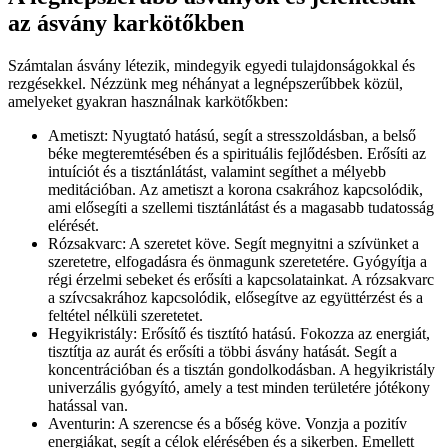
az ásvány karkötőkben
Számtalan ásvány létezik, mindegyik egyedi tulajdonságokkal és
rezgésekkel. Nézzünk meg néhányat a legnépszerűbbek közül,
amelyeket gyakran használnak karkötőkben:
Ametiszt: Nyugtató hatású, segít a stresszoldásban, a belső
béke megteremtésében és a spirituális fejlődésben. Erősíti az
intuíciót és a tisztánlátást, valamint segíthet a mélyebb
meditációban. Az ametiszt a korona csakrához kapcsolódik,
ami elősegíti a szellemi tisztánlátást és a magasabb tudatosság
elérését.
Rózsakvarc: A szeretet köve. Segít megnyitni a szívünket a
szeretetre, elfogadásra és önmagunk szeretetére. Gyógyítja a
régi érzelmi sebeket és erősíti a kapcsolatainkat. A rózsakvarc
a szívcsakrához kapcsolódik, elősegítve az együttérzést és a
feltétel nélküli szeretetet.
Hegyikristály: Erősítő és tisztító hatású. Fokozza az energiát,
tisztítja az aurát és erősíti a többi ásvány hatását. Segít a
koncentrációban és a tisztán gondolkodásban. A hegyikristály
univerzális gyógyító, amely a test minden területére jótékony
hatással van.
Aventurin: A szerencse és a bőség köve. Vonzja a pozitív
energiákat, segít a célok elérésében és a sikerben. Emellett