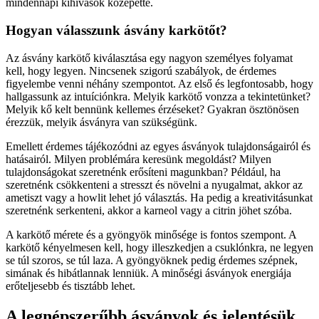
mindennapi kihívások közepette.
Hogyan válasszunk ásvány karkötőt?
Az ásvány karkötő kiválasztása egy nagyon személyes folyamat
kell, hogy legyen. Nincsenek szigorú szabályok, de érdemes
figyelembe venni néhány szempontot. Az első és legfontosabb, hogy
hallgassunk az intuíciónkra. Melyik karkötő vonzza a tekintetünket?
Melyik kő kelt bennünk kellemes érzéseket? Gyakran ösztönösen
érezzük, melyik ásványra van szükségünk.
Emellett érdemes tájékozódni az egyes ásványok tulajdonságairól és
hatásairól. Milyen problémára keresünk megoldást? Milyen
tulajdonságokat szeretnénk erősíteni magunkban? Például, ha
szeretnénk csökkenteni a stresszt és növelni a nyugalmat, akkor az
ametiszt vagy a howlit lehet jó választás. Ha pedig a kreativitásunkat
szeretnénk serkenteni, akkor a karneol vagy a citrin jöhet szóba.
A karkötő mérete és a gyöngyök minősége is fontos szempont. A
karkötő kényelmesen kell, hogy illeszkedjen a csuklónkra, ne legyen
se túl szoros, se túl laza. A gyöngyöknek pedig érdemes szépnek,
simának és hibátlannak lenniük. A minőségi ásványok energiája
erőteljesebb és tisztább lehet.
A legnépszerűbb ásványok és jelentésük