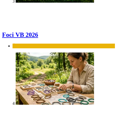
3
Foci VB 2026
Élet-stílus
4