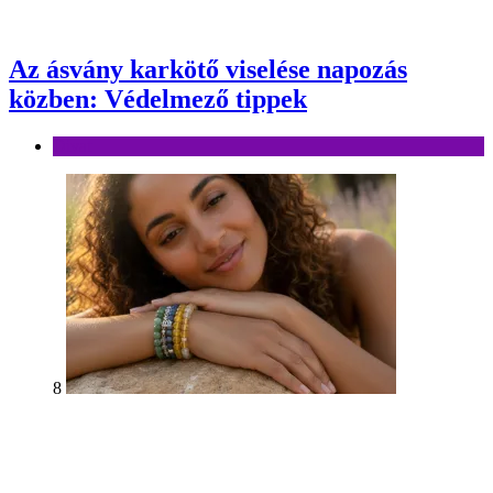
Az ásvány karkötő viselése napozás
közben: Védelmező tippek
Divat
8