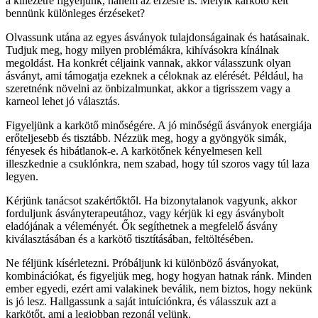
a kinézetre figyeljünk, hanem az érzésre is. Melyik karkötő kelt
bennünk különleges érzéseket?
Olvassunk utána az egyes ásványok tulajdonságainak és hatásainak.
Tudjuk meg, hogy milyen problémákra, kihívásokra kínálnak
megoldást. Ha konkrét céljaink vannak, akkor válasszunk olyan
ásványt, ami támogatja ezeknek a céloknak az elérését. Például, ha
szeretnénk növelni az önbizalmunkat, akkor a tigrisszem vagy a
karneol lehet jó választás.
Figyeljünk a karkötő minőségére. A jó minőségű ásványok energiája
erőteljesebb és tisztább. Nézzük meg, hogy a gyöngyök simák,
fényesek és hibátlanok-e. A karkötőnek kényelmesen kell
illeszkednie a csuklónkra, nem szabad, hogy túl szoros vagy túl laza
legyen.
Kérjünk tanácsot szakértőktől. Ha bizonytalanok vagyunk, akkor
forduljunk ásványterapeutához, vagy kérjük ki egy ásványbolt
eladójának a véleményét. Ők segíthetnek a megfelelő ásvány
kiválasztásában és a karkötő tisztításában, feltöltésében.
Ne féljünk kísérletezni. Próbáljunk ki különböző ásványokat,
kombinációkat, és figyeljük meg, hogy hogyan hatnak ránk. Minden
ember egyedi, ezért ami valakinek beválik, nem biztos, hogy nekünk
is jó lesz. Hallgassunk a saját intuíciónkra, és válasszuk azt a
karkötőt, ami a legjobban rezonál velünk.