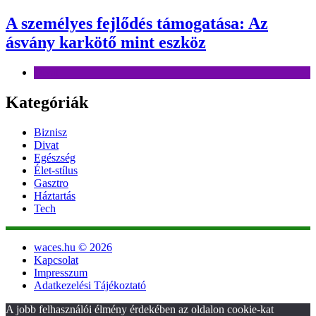
A személyes fejlődés támogatása: Az
ásvány karkötő mint eszköz
Divat
Kategóriák
Biznisz
Divat
Egészség
Élet-stílus
Gasztro
Háztartás
Tech
waces.hu © 2026
Kapcsolat
Impresszum
Adatkezelési Tájékoztató
A jobb felhasználói élmény érdekében az oldalon cookie-kat