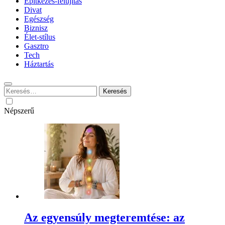
Építkezés-felújítás
Divat
Egészség
Biznisz
Élet-stílus
Gasztro
Tech
Háztartás
Keresés:
Népszerű
Az egyensúly megteremtése: az