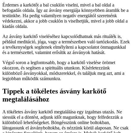
Érdemes a karkötőt a bal csuklón viselni, mivel a bal oldal a
befogadás oldala. Így az ásvány energiája könnyebben áramlik be a
testünkbe. Ha pedig valamilyen negatív energiától szeretnénk
védekezni, akkor a jobb csuklón is viselhetjük, mivel a jobb oldal a
kiadás oldala.
Az ásvány karkötő viseléséhez kapcsolódhatnak más rituálék is,
például meditáció, jóga, vagy a természetben való tartózkodás. Ezek
a tevékenységek segítenek elmélyíteni a kapcsolatot önmagunkkal
és a természettel, valamint erősítik az ásványok hatását.
Végső soron a legfontosabb, hogy a karkötő viselése örömet
okozzon, és segítsen a spirituális utunkon. Kísérletezzünk
különböző ásványokkal, módszerekkel, és találjuk meg azt, ami a
legjobban működik számunkra.
Tippek a tökéletes ásvány karkötő
megtalálásához
A tökéletes ásvány karkötő megtalálása egy izgalmas utazás. Ne
siessük el a döntést, adjunk időt magunknak, hogy felfedezzük a
különböző lehetőségeket. Böngésszünk online boltokban,
látogassunk el ásványboltokba, és nézzünk körül alaposan. Ne csak