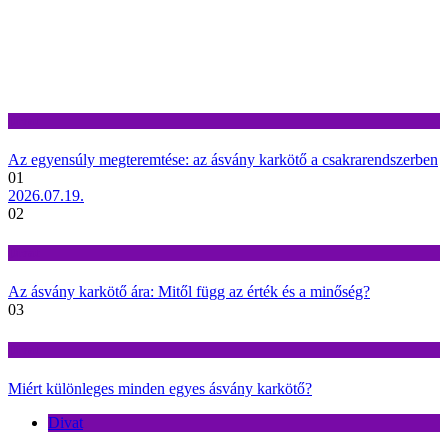
Divat
Az egyensúly megteremtése: az ásvány karkötő a csakrarendszerben
01
2026.07.19.
02
Divat
Az ásvány karkötő ára: Mitől függ az érték és a minőség?
03
Divat
Miért különleges minden egyes ásvány karkötő?
Divat