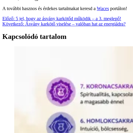
A további hasznos és érdekes tartalmakat keresd a
Waces
portálon!
Bejegyzés
Előző:
5 jel, hogy az ásvány karkötőd működik – a 3. meglepő!
Következő:
Ásvány karkötő viselése – valóban hat az energiádra?
navigáció
Kapcsolódó tartalom