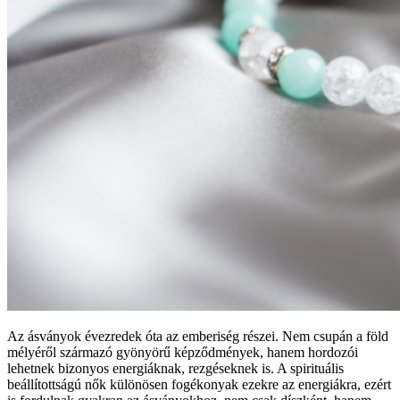
Az ásványok évezredek óta az emberiség részei. Nem csupán a föld
mélyéről származó gyönyörű képződmények, hanem hordozói
lehetnek bizonyos energiáknak, rezgéseknek is. A spirituális
beállítottságú nők különösen fogékonyak ezekre az energiákra, ezért