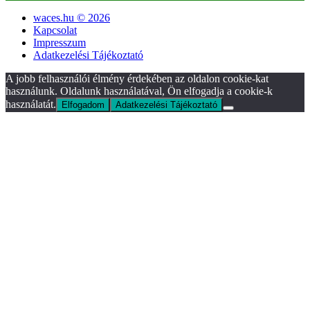
waces.hu © 2026
Kapcsolat
Impresszum
Adatkezelési Tájékoztató
A jobb felhasználói élmény érdekében az oldalon cookie-kat
használunk. Oldalunk használatával, Ön elfogadja a cookie-k
használatát.
Elfogadom
Adatkezelési Tájékoztató