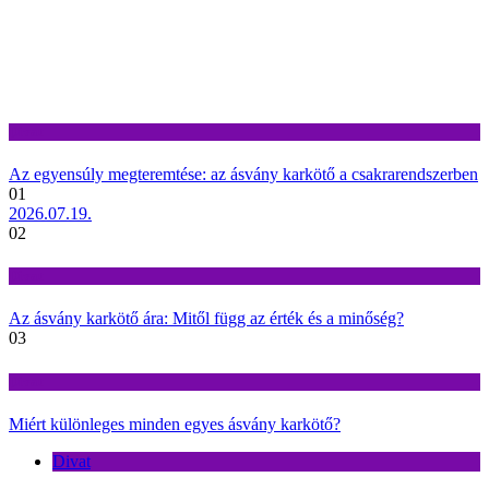
Divat
Az egyensúly megteremtése: az ásvány karkötő a csakrarendszerben
01
2026.07.19.
02
Divat
Az ásvány karkötő ára: Mitől függ az érték és a minőség?
03
Divat
Miért különleges minden egyes ásvány karkötő?
Divat