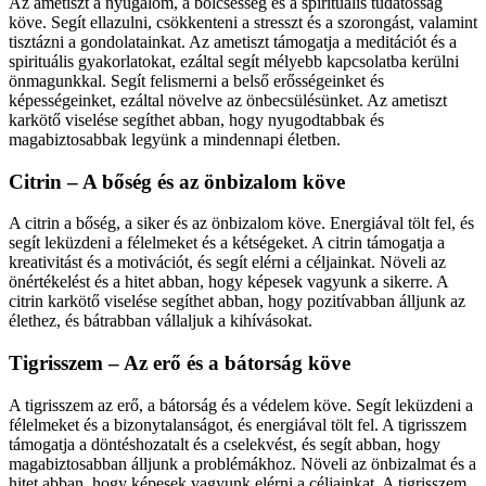
Az ametiszt a nyugalom, a bölcsesség és a spirituális tudatosság
köve. Segít ellazulni, csökkenteni a stresszt és a szorongást, valamint
tisztázni a gondolatainkat. Az ametiszt támogatja a meditációt és a
spirituális gyakorlatokat, ezáltal segít mélyebb kapcsolatba kerülni
önmagunkkal. Segít felismerni a belső erősségeinket és
képességeinket, ezáltal növelve az önbecsülésünket. Az ametiszt
karkötő viselése segíthet abban, hogy nyugodtabbak és
magabiztosabbak legyünk a mindennapi életben.
Citrin – A bőség és az önbizalom köve
A citrin a bőség, a siker és az önbizalom köve. Energiával tölt fel, és
segít leküzdeni a félelmeket és a kétségeket. A citrin támogatja a
kreativitást és a motivációt, és segít elérni a céljainkat. Növeli az
önértékelést és a hitet abban, hogy képesek vagyunk a sikerre. A
citrin karkötő viselése segíthet abban, hogy pozitívabban álljunk az
élethez, és bátrabban vállaljuk a kihívásokat.
Tigrisszem – Az erő és a bátorság köve
A tigrisszem az erő, a bátorság és a védelem köve. Segít leküzdeni a
félelmeket és a bizonytalanságot, és energiával tölt fel. A tigrisszem
támogatja a döntéshozatalt és a cselekvést, és segít abban, hogy
magabiztosabban álljunk a problémákhoz. Növeli az önbizalmat és a
hitet abban, hogy képesek vagyunk elérni a céljainkat. A tigrisszem