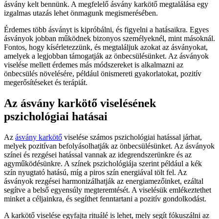
ásvány kelt bennünk. A megfelelő ásvány karkötő megtalálása egy
izgalmas utazás lehet önmagunk megismerésében.
Érdemes több ásványt is kipróbálni, és figyelni a hatásaikra. Egyes
ásványok jobban működnek bizonyos személyeknél, mint másoknál.
Fontos, hogy kísérletezzünk, és megtaláljuk azokat az ásványokat,
amelyek a legjobban támogatják az önbecsülésünket. Az ásványok
viselése mellett érdemes más módszereket is alkalmazni az
önbecsülés növelésére, például önismereti gyakorlatokat, pozitív
megerősítéseket és terápiát.
Az ásvány karkötő viselésének
pszichológiai hatásai
Az
ásvány karkötő
viselése számos pszichológiai hatással járhat,
melyek pozitívan befolyásolhatják az önbecsülésünket. Az ásványok
színei és rezgései hatással vannak az idegrendszerünkre és az
agyműködésünkre. A színek pszichológiája szerint például a kék
szín nyugtató hatású, míg a piros szín energiával tölt fel. Az
ásványok rezgései harmonizálhatják az energiamezőinket, ezáltal
segítve a belső egyensúly megteremtését. A viselésük emlékeztethet
minket a céljainkra, és segíthet fenntartani a pozitív gondolkodást.
A karkötő viselése egyfajta rituálé is lehet, mely segít fókuszálni az