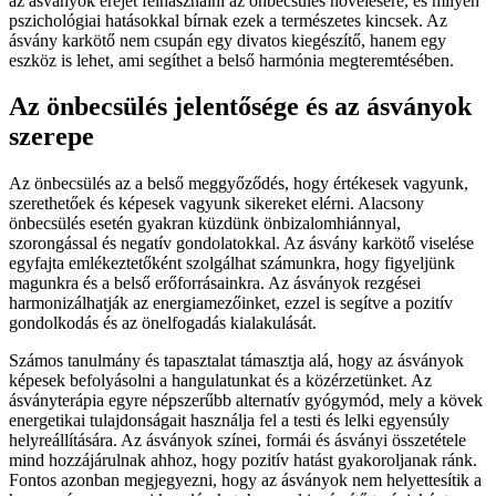
az ásványok erejét felhasználni az önbecsülés növelésére, és milyen
pszichológiai hatásokkal bírnak ezek a természetes kincsek. Az
ásvány karkötő nem csupán egy divatos kiegészítő, hanem egy
eszköz is lehet, ami segíthet a belső harmónia megteremtésében.
Az önbecsülés jelentősége és az ásványok
szerepe
Az önbecsülés az a belső meggyőződés, hogy értékesek vagyunk,
szerethetőek és képesek vagyunk sikereket elérni. Alacsony
önbecsülés esetén gyakran küzdünk önbizalomhiánnyal,
szorongással és negatív gondolatokkal. Az ásvány karkötő viselése
egyfajta emlékeztetőként szolgálhat számunkra, hogy figyeljünk
magunkra és a belső erőforrásainkra. Az ásványok rezgései
harmonizálhatják az energiamezőinket, ezzel is segítve a pozitív
gondolkodás és az önelfogadás kialakulását.
Számos tanulmány és tapasztalat támasztja alá, hogy az ásványok
képesek befolyásolni a hangulatunkat és a közérzetünket. Az
ásványterápia egyre népszerűbb alternatív gyógymód, mely a kövek
energetikai tulajdonságait használja fel a testi és lelki egyensúly
helyreállítására. Az ásványok színei, formái és ásványi összetétele
mind hozzájárulnak ahhoz, hogy pozitív hatást gyakoroljanak ránk.
Fontos azonban megjegyezni, hogy az ásványok nem helyettesítik a