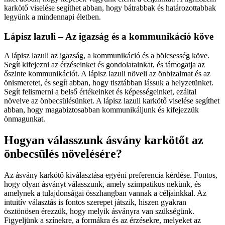
karkötő viselése segíthet abban, hogy bátrabbak és határozottabbak
legyünk a mindennapi életben.
Lápisz lazuli – Az igazság és a kommunikáció köve
A lápisz lazuli az igazság, a kommunikáció és a bölcsesség köve.
Segít kifejezni az érzéseinket és gondolatainkat, és támogatja az
őszinte kommunikációt. A lápisz lazuli növeli az önbizalmat és az
önismeretet, és segít abban, hogy tisztábban lássuk a helyzetünket.
Segít felismerni a belső értékeinket és képességeinket, ezáltal
növelve az önbecsülésünket. A lápisz lazuli karkötő viselése segíthet
abban, hogy magabiztosabban kommunikáljunk és kifejezzük
önmagunkat.
Hogyan válasszunk ásvány karkötőt az
önbecsülés növelésére?
Az ásvány karkötő kiválasztása egyéni preferencia kérdése. Fontos,
hogy olyan ásványt válasszunk, amely szimpatikus nekünk, és
amelynek a tulajdonságai összhangban vannak a céljainkkal. Az
intuitív választás is fontos szerepet játszik, hiszen gyakran
ösztönösen érezzük, hogy melyik ásványra van szükségünk.
Figyeljünk a színekre, a formákra és az érzésekre, melyeket az