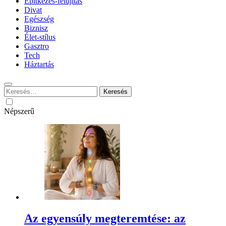
Építkezés-felújítás
Divat
Egészség
Biznisz
Élet-stílus
Gasztro
Tech
Háztartás
Keresés:
Népszerű
Az egyensúly megteremtése: az