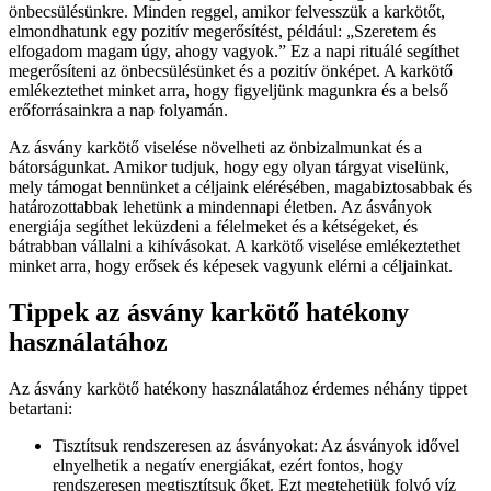
önbecsülésünkre. Minden reggel, amikor felvesszük a karkötőt,
elmondhatunk egy pozitív megerősítést, például: „Szeretem és
elfogadom magam úgy, ahogy vagyok.” Ez a napi rituálé segíthet
megerősíteni az önbecsülésünket és a pozitív önképet. A karkötő
emlékeztethet minket arra, hogy figyeljünk magunkra és a belső
erőforrásainkra a nap folyamán.
Az ásvány karkötő viselése növelheti az önbizalmunkat és a
bátorságunkat. Amikor tudjuk, hogy egy olyan tárgyat viselünk,
mely támogat bennünket a céljaink elérésében, magabiztosabbak és
határozottabbak lehetünk a mindennapi életben. Az ásványok
energiája segíthet leküzdeni a félelmeket és a kétségeket, és
bátrabban vállalni a kihívásokat. A karkötő viselése emlékeztethet
minket arra, hogy erősek és képesek vagyunk elérni a céljainkat.
Tippek az ásvány karkötő hatékony
használatához
Az ásvány karkötő hatékony használatához érdemes néhány tippet
betartani:
Tisztítsuk rendszeresen az ásványokat: Az ásványok idővel
elnyelhetik a negatív energiákat, ezért fontos, hogy
rendszeresen megtisztítsuk őket. Ezt megtehetjük folyó víz