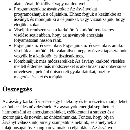
alatt, sóval, füstölővel vagy napfénnyel.
Programozzuk az ásványokat: Az ásványokat
programozhatjuk a céljainkra. Ehhez fogjuk a kezünkbe az
ásványt, és mondjuk ki a céljainkat, vagy vizualizáljuk, hogy
elérjük azokat.
Viseljük rendszeresen a karkötőt: A karkötő rendszeres
viselése segít abban, hogy az ásványok energiája
folyamatosan hasson ránk.
Figyeljünk az érzéseinkre: Figyeljünk az érzéseinkre, amikor
viseljük a karkötőt. Ha valamilyen negatív érzést tapasztalunk,
vegyük le a karkötőt, és tisztítsuk meg.
Kombináljuk más módszerekkel: Az ásvány karkötő viselése
mellett érdemes más módszereket is alkalmazni az önbecsülés
növelésére, például önismereti gyakorlatokat, pozitív
megerősítéseket és terápiát.
Összegzés
Az ásvány karkötő viselése egy hatékony és természetes módja lehet
az önbecsülés növelésének. Az ásványok energiái segíthetnek
harmonizálni az energiamezőinket, csökkenteni a stresszt és a
szorongást, és növelni az önbizalmunkat. Fontos, hogy olyan
ásványt válasszunk, amely szimpatikus nekünk, és amelynek a
tulajdonságai összhangban vannak a céljainkkal. Az ásványok