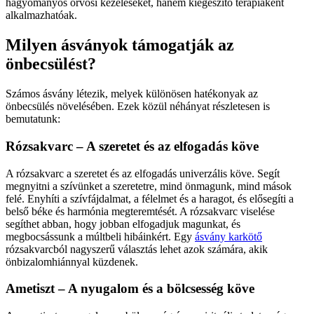
hagyományos orvosi kezeléseket, hanem kiegészítő terápiaként
alkalmazhatóak.
Milyen ásványok támogatják az
önbecsülést?
Számos ásvány létezik, melyek különösen hatékonyak az
önbecsülés növelésében. Ezek közül néhányat részletesen is
bemutatunk:
Rózsakvarc – A szeretet és az elfogadás köve
A rózsakvarc a szeretet és az elfogadás univerzális köve. Segít
megnyitni a szívünket a szeretetre, mind önmagunk, mind mások
felé. Enyhíti a szívfájdalmat, a félelmet és a haragot, és elősegíti a
belső béke és harmónia megteremtését. A rózsakvarc viselése
segíthet abban, hogy jobban elfogadjuk magunkat, és
megbocsássunk a múltbeli hibáinkért. Egy
ásvány karkötő
rózsakvarcból nagyszerű választás lehet azok számára, akik
önbizalomhiánnyal küzdenek.
Ametiszt – A nyugalom és a bölcsesség köve