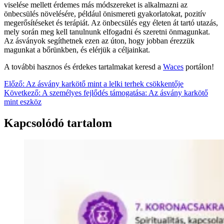
viselése mellett érdemes más módszereket is alkalmazni az
önbecsülés növelésére, például önismereti gyakorlatokat, pozitív
megerősítéseket és terápiát. Az önbecsülés egy életen át tartó utazás,
mely során meg kell tanulnunk elfogadni és szeretni önmagunkat.
Az ásványok segíthetnek ezen az úton, hogy jobban érezzük
magunkat a bőrünkben, és elérjük a céljainkat.
A további hasznos és érdekes tartalmakat keresd a
Waces
portálon!
Bejegyzés
Előző:
Az ásvány karkötő mint a lelki terhek csökkentője
Következő:
A személyes fejlődés támogatása: Az ásvány karkötő
navigáció
mint eszköz
Kapcsolódó tartalom