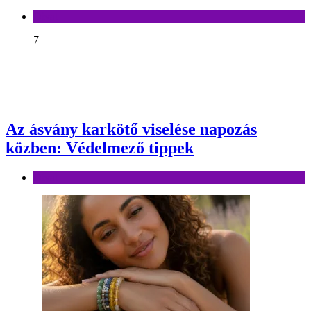
Divat
7
Az ásvány karkötő viselése napozás
közben: Védelmező tippek
Divat