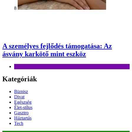
8
A személyes fejlődés támogatása: Az
ásvány karkötő mint eszköz
Divat
Kategóriák
Biznisz
Divat
Egészség
Élet-stílus
Gasztro
Háztartás
Tech