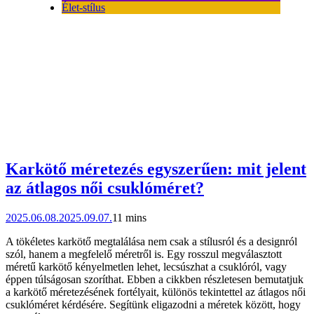
Élet-stílus
Karkötő méretezés egyszerűen: mit jelent
az átlagos női csuklóméret?
2025.06.08.
2025.09.07.
11 mins
A tökéletes karkötő megtalálása nem csak a stílusról és a designról
szól, hanem a megfelelő méretről is. Egy rosszul megválasztott
méretű karkötő kényelmetlen lehet, lecsúszhat a csuklóról, vagy
éppen túlságosan szoríthat. Ebben a cikkben részletesen bemutatjuk
a karkötő méretezésének fortélyait, különös tekintettel az átlagos női
csuklóméret kérdésére. Segítünk eligazodni a méretek között, hogy