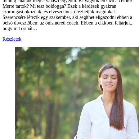
mindig találjuk meg a választ egyedül. Ki vagyok én? Mi a célom?
Merre tartok? Mi tesz boldoggá? Ezek a kérdések gyakran
szorongást okoznak, és elveszettnek érezhetjük magunkat.
Szerencsére létezik egy szakember, aki segíthet eligazodni ebben a
belső útvesztőben: az önismereti coach. Ebben a cikkben feltárjuk,
hogy mit csinál…
Részletek