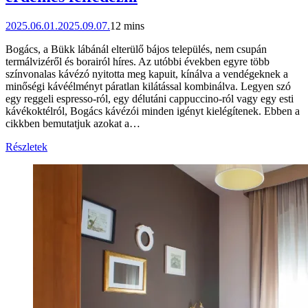
2025.06.01.
2025.09.07.
12 mins
Bogács, a Bükk lábánál elterülő bájos település, nem csupán
termálvizéről és borairól híres. Az utóbbi években egyre több
színvonalas kávézó nyitotta meg kapuit, kínálva a vendégeknek a
minőségi kávéélményt páratlan kilátással kombinálva. Legyen szó
egy reggeli espresso-ról, egy délutáni cappuccino-ról vagy egy esti
kávékoktélról, Bogács kávézói minden igényt kielégítenek. Ebben a
cikkben bemutatjuk azokat a…
Részletek