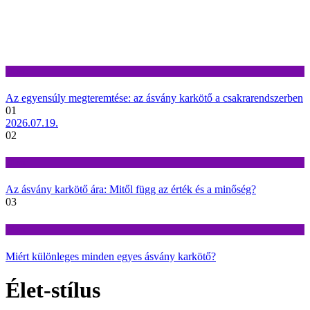
Divat
Az egyensúly megteremtése: az ásvány karkötő a csakrarendszerben
01
2026.07.19.
02
Divat
Az ásvány karkötő ára: Mitől függ az érték és a minőség?
03
Divat
Miért különleges minden egyes ásvány karkötő?
Élet-stílus