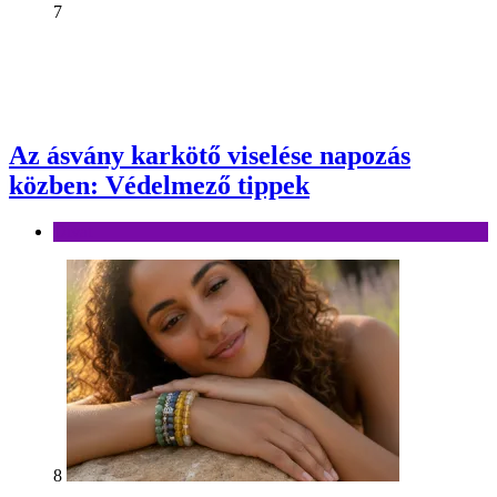
7
Az ásvány karkötő viselése napozás
közben: Védelmező tippek
Divat
8