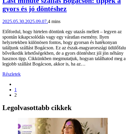
Last minute szállás Bogácson: tippek a
gyors és jó döntéshez
2025.05.30.
2025.09.07.
4 mins
Előfordul, hogy hirtelen döntünk egy utazás mellett – legyen az
spontán kikapcsolódás vagy egy váratlan esemény. Ilyen
helyzetekben különösen fontos, hogy gyorsan és hatékonyan
találjunk szállást Bogácson. Ez az észak-magyarországi üdülőfalu
bővelkedik lehetőségekben, de a gyors döntéshez jól jön néhány
hasznos tipp. Cikkünkben megmutatjuk, hogyan találhatod meg a
legjobb szállást Bogácson, akkor is, ha az…
Részletek
1
2
Legolvasottabb cikkek