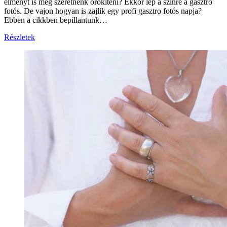
élményt is meg szeretnénk örökíteni? Ekkor lép a színre a gasztro
fotós. De vajon hogyan is zajlik egy profi gasztro fotós napja?
Ebben a cikkben bepillantunk…
Részletek