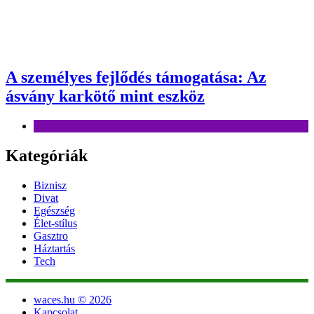
A személyes fejlődés támogatása: Az
ásvány karkötő mint eszköz
Divat
Kategóriák
Biznisz
Divat
Egészség
Élet-stílus
Gasztro
Háztartás
Tech
waces.hu © 2026
Kapcsolat