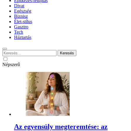
Építkezés-felújítás
Divat
Egészség
Biznisz
Élet-stílus
Gasztro
Tech
Háztartás
Keresés:
Népszerű
Az egyensúly megteremtése: az