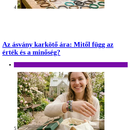
4
Az ásvány karkötő ára: Mitől függ az
érték és a minőség?
Divat
5