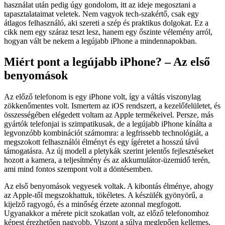
használat után pedig úgy gondolom, itt az ideje megosztani a
tapasztalataimat veletek. Nem vagyok tech-szakértő, csak egy
átlagos felhasználó, aki szereti a szép és praktikus dolgokat. Ez a
cikk nem egy száraz teszt lesz, hanem egy őszinte vélemény arról,
hogyan vált be nekem a legújabb iPhone a mindennapokban.
Miért pont a legújabb iPhone? – Az első
benyomások
Az előző telefonom is egy iPhone volt, így a váltás viszonylag
zökkenőmentes volt. Ismertem az iOS rendszert, a kezelőfelületet, és
összességében elégedett voltam az Apple termékeivel. Persze, más
gyártók telefonjai is szimpatikusak, de a legújabb iPhone kínálta a
legvonzóbb kombinációt számomra: a legfrissebb technológiát, a
megszokott felhasználói élményt és egy ígéretet a hosszú távú
támogatásra. Az új modell a pletykák szerint jelentős fejlesztéseket
hozott a kamera, a teljesítmény és az akkumulátor-üzemidő terén,
ami mind fontos szempont volt a döntésemben.
Az első benyomások vegyesek voltak. A kibontás élménye, ahogy
az Apple-től megszokhattuk, tökéletes. A készülék gyönyörű, a
kijelző ragyogó, és a minőség érzete azonnal megfogott.
Ugyanakkor a mérete picit szokatlan volt, az előző telefonomhoz
képest érezhetően nagyobb. Viszont a súlya meglepően kellemes,