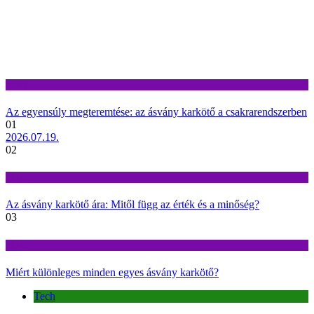
Divat
Az egyensúly megteremtése: az ásvány karkötő a csakrarendszerben
01
2026.07.19.
02
Divat
Az ásvány karkötő ára: Mitől függ az érték és a minőség?
03
Divat
Miért különleges minden egyes ásvány karkötő?
Tech