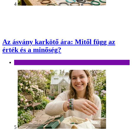
4
Az ásvány karkötő ára: Mitől függ az
érték és a minőség?
Divat
5