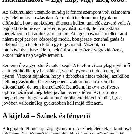
Az akkumulátor-üzemidő mindig is fontos szempont volt számomra
egy telefon kiválasztásakor. A korábbi telefonommal gyakran
előfordult, hogy napközben töltenem kellett, ami elég zavaró volt. A
legújabb iPhone ezen a téren is javulást hozott, de nem akkora
mértékben, mint amire számítottam. Átlagos használat mellett, ami
nálam napi pár óra közösségi média, böngészés, zenehallgatás és
telefonálás, a telefon kibír egy teljes napot. Viszont, ha
intenzívebben használom, például sokat fotózok vagy videózok,
akkor már a nap végére lemerül.
Szerencsére a gyorstöltés sokat segít. A telefon viszonylag rövid idő
alatt feltöltődik, így ha szükség van rá, gyorsan tudok energiát
nyerni. Viszont sajnálom, hogy a dobozban nincs töltőfej, azt külön
kell megvásárolni. Összességében az akkumulátor-üzemidő
elfogadható, de nem kiemelkedő. Remélem, hogy a szoftveres
optimalizációval még lehet javítani ezen a téren. Azt is fontos
megemlíteni, hogy az akkumulátor állapota idővel romlik, így a
jövőben valószínűleg gyakrabban kell majd töltenem.
A kijelző – Színek és fényerő
A legújabb iPhone kijelzője gyönyörű. A színek élénkek, a kontraszt
tökéletes, és a fényerő is elegendő ahhoz, hogy napfényben is jól