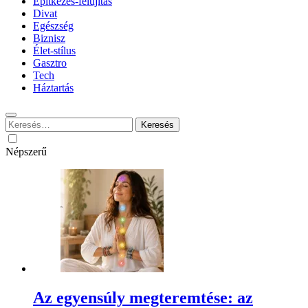
Építkezés-felújítás
Divat
Egészség
Biznisz
Élet-stílus
Gasztro
Tech
Háztartás
Keresés:
Népszerű
Az egyensúly megteremtése: az