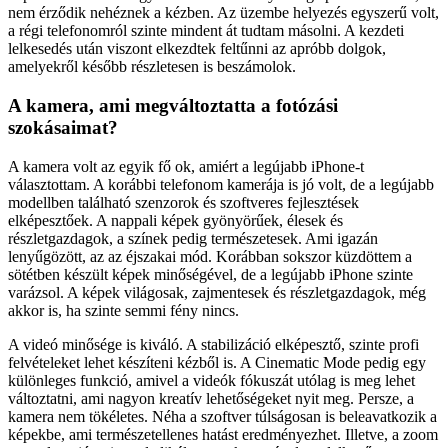
nem érződik nehéznek a kézben. Az üzembe helyezés egyszerű volt,
a régi telefonomról szinte mindent át tudtam másolni. A kezdeti
lelkesedés után viszont elkezdtek feltűnni az apróbb dolgok,
amelyekről később részletesen is beszámolok.
A kamera, ami megváltoztatta a fotózási
szokásaimat?
A kamera volt az egyik fő ok, amiért a legújabb iPhone-t
választottam. A korábbi telefonom kamerája is jó volt, de a legújabb
modellben található szenzorok és szoftveres fejlesztések
elképesztőek. A nappali képek gyönyörűek, élesek és
részletgazdagok, a színek pedig természetesek. Ami igazán
lenyűgözött, az az éjszakai mód. Korábban sokszor küzdöttem a
sötétben készült képek minőségével, de a legújabb iPhone szinte
varázsol. A képek világosak, zajmentesek és részletgazdagok, még
akkor is, ha szinte semmi fény nincs.
A videó minősége is kiváló. A stabilizáció elképesztő, szinte profi
felvételeket lehet készíteni kézből is. A Cinematic Mode pedig egy
különleges funkció, amivel a videók fókuszát utólag is meg lehet
változtatni, ami nagyon kreatív lehetőségeket nyit meg. Persze, a
kamera nem tökéletes. Néha a szoftver túlságosan is beleavatkozik a
képekbe, ami természetellenes hatást eredményezhet. Illetve, a zoom