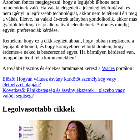
Azonban fontos megjegyezni, hogy a legújabb iPhone nem
mindenkinek való. Ha valaki elégedett a jelenlegi telefonjával, és
nem igényli a legfrissebb technológiát, akkor nem feltétlenül éri meg
a váltás. Illetve, ha valaki ár-érték arányban gondolkodik, akkor más
gyártók telefonjai is jó alternatívát jelenthetnek. A döntés mindig
egyéni preferenciák kérdése.
Remélem, hogy ez a cikk segített abban, hogy jobban megismerd a
legújabb iPhone-t, és hogy könnyebben el tudd dönteni, hogy
érdemes-e neked is beszerezned egyet. Ha bármilyen kérdésed van,
nyugodtan tedd fel a kommentekben!
A további hasznos és érdekes tartalmakat keresd a
Waces
portálon!
Bejegyzés
Előző:
Hogyan válassz ásvány karkötőt személyiség vagy
élethelyzet alapján?
navigáció
Következő:
Pánikbetegség és ásvány ékszerek – placebo vagy
valódi segítség?
Legolvasottabb cikkek