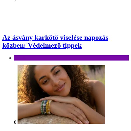
Az ásvány karkötő viselése napozás
közben: Védelmező tippek
Divat
8