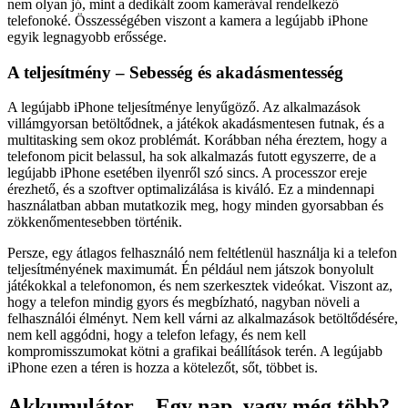
nem olyan jó, mint a dedikált zoom kamerával rendelkező
telefonoké. Összességében viszont a kamera a legújabb iPhone
egyik legnagyobb erőssége.
A teljesítmény – Sebesség és akadásmentesség
A legújabb iPhone teljesítménye lenyűgöző. Az alkalmazások
villámgyorsan betöltődnek, a játékok akadásmentesen futnak, és a
multitasking sem okoz problémát. Korábban néha éreztem, hogy a
telefonom picit belassul, ha sok alkalmazás futott egyszerre, de a
legújabb iPhone esetében ilyenről szó sincs. A processzor ereje
érezhető, és a szoftver optimalizálása is kiváló. Ez a mindennapi
használatban abban mutatkozik meg, hogy minden gyorsabban és
zökkenőmentesebben történik.
Persze, egy átlagos felhasználó nem feltétlenül használja ki a telefon
teljesítményének maximumát. Én például nem játszok bonyolult
játékokkal a telefonomon, és nem szerkesztek videókat. Viszont az,
hogy a telefon mindig gyors és megbízható, nagyban növeli a
felhasználói élményt. Nem kell várni az alkalmazások betöltődésére,
nem kell aggódni, hogy a telefon lefagy, és nem kell
kompromisszumokat kötni a grafikai beállítások terén. A legújabb
iPhone ezen a téren is hozza a kötelezőt, sőt, többet is.
Akkumulátor – Egy nap, vagy még több?