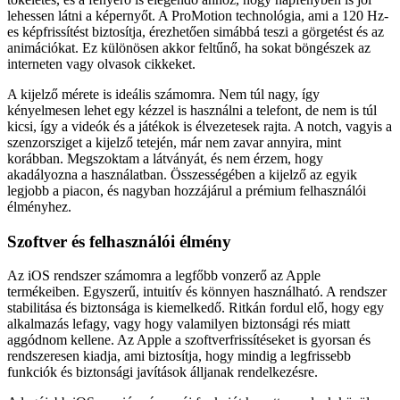
lehessen látni a képernyőt. A ProMotion technológia, ami a 120 Hz-
es képfrissítést biztosítja, érezhetően simábbá teszi a görgetést és az
animációkat. Ez különösen akkor feltűnő, ha sokat böngészek az
interneten vagy olvasok cikkeket.
A kijelző mérete is ideális számomra. Nem túl nagy, így
kényelmesen lehet egy kézzel is használni a telefont, de nem is túl
kicsi, így a videók és a játékok is élvezetesek rajta. A notch, vagyis a
szenzorsziget a kijelző tetején, már nem zavar annyira, mint
korábban. Megszoktam a látványát, és nem érzem, hogy
akadályozna a használatban. Összességében a kijelző az egyik
legjobb a piacon, és nagyban hozzájárul a prémium felhasználói
élményhez.
Szoftver és felhasználói élmény
Az iOS rendszer számomra a legfőbb vonzerő az Apple
termékeiben. Egyszerű, intuitív és könnyen használható. A rendszer
stabilitása és biztonsága is kiemelkedő. Ritkán fordul elő, hogy egy
alkalmazás lefagy, vagy hogy valamilyen biztonsági rés miatt
aggódnom kellene. Az Apple a szoftverfrissítéseket is gyorsan és
rendszeresen kiadja, ami biztosítja, hogy mindig a legfrissebb
funkciók és biztonsági javítások álljanak rendelkezésre.