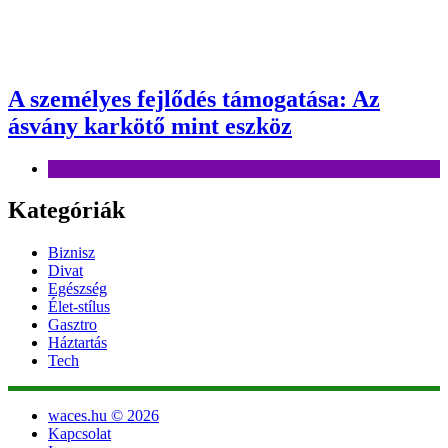
A személyes fejlődés támogatása: Az
ásvány karkötő mint eszköz
Divat
Kategóriák
Biznisz
Divat
Egészség
Élet-stílus
Gasztro
Háztartás
Tech
waces.hu © 2026
Kapcsolat