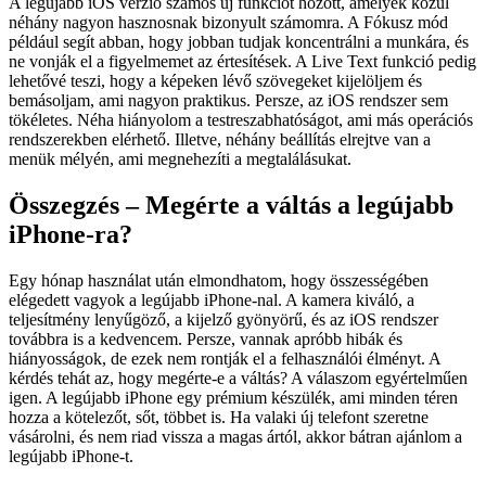
A legújabb iOS verzió számos új funkciót hozott, amelyek közül
néhány nagyon hasznosnak bizonyult számomra. A Fókusz mód
például segít abban, hogy jobban tudjak koncentrálni a munkára, és
ne vonják el a figyelmemet az értesítések. A Live Text funkció pedig
lehetővé teszi, hogy a képeken lévő szövegeket kijelöljem és
bemásoljam, ami nagyon praktikus. Persze, az iOS rendszer sem
tökéletes. Néha hiányolom a testreszabhatóságot, ami más operációs
rendszerekben elérhető. Illetve, néhány beállítás elrejtve van a
menük mélyén, ami megnehezíti a megtalálásukat.
Összegzés – Megérte a váltás a legújabb
iPhone-ra?
Egy hónap használat után elmondhatom, hogy összességében
elégedett vagyok a legújabb iPhone-nal. A kamera kiváló, a
teljesítmény lenyűgöző, a kijelző gyönyörű, és az iOS rendszer
továbbra is a kedvencem. Persze, vannak apróbb hibák és
hiányosságok, de ezek nem rontják el a felhasználói élményt. A
kérdés tehát az, hogy megérte-e a váltás? A válaszom egyértelműen
igen. A legújabb iPhone egy prémium készülék, ami minden téren
hozza a kötelezőt, sőt, többet is. Ha valaki új telefont szeretne
vásárolni, és nem riad vissza a magas ártól, akkor bátran ajánlom a
legújabb iPhone-t.