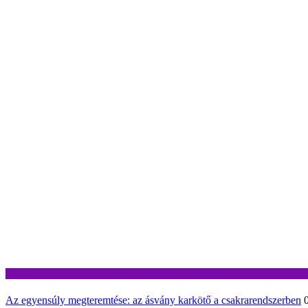
Divat
Az egyensúly megteremtése: az ásvány karkötő a csakrarendszerben