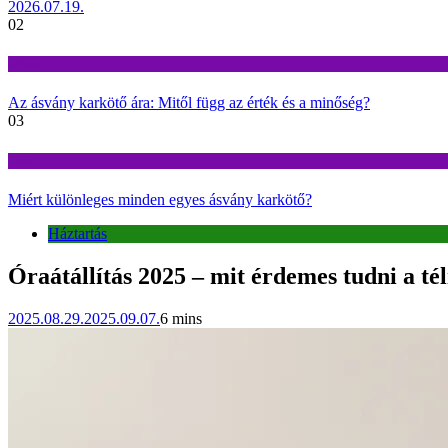
2026.07.19.
02
Divat
Az ásvány karkötő ára: Mitől függ az érték és a minőség?
03
Divat
Miért különleges minden egyes ásvány karkötő?
Háztartás
Óraátállítás 2025 – mit érdemes tudni a té
2025.08.29.
2025.09.07.
6 mins