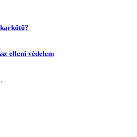
 karkötő?
ssz elleni védelem
l?