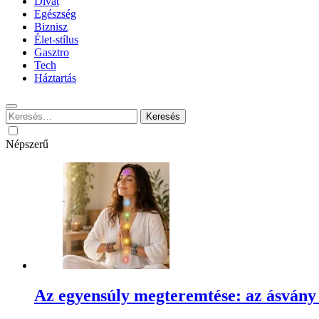
Divat
Egészség
Biznisz
Élet-stílus
Gasztro
Tech
Háztartás
Keresés:
Népszerű
Az egyensúly megteremtése: az ásvány