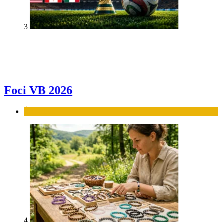
3
Foci VB 2026
Élet-stílus
4