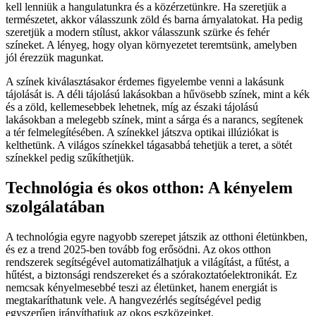
kell lenniük a hangulatunkra és a közérzetünkre. Ha szeretjük a
természetet, akkor válasszunk zöld és barna árnyalatokat. Ha pedig
szeretjük a modern stílust, akkor válasszunk szürke és fehér
színeket. A lényeg, hogy olyan környezetet teremtsünk, amelyben
jól érezzük magunkat.
A színek kiválasztásakor érdemes figyelembe venni a lakásunk
tájolását is. A déli tájolású lakásokban a hűvösebb színek, mint a kék
és a zöld, kellemesebbek lehetnek, míg az északi tájolású
lakásokban a melegebb színek, mint a sárga és a narancs, segítenek
a tér felmelegítésében. A színekkel játszva optikai illúziókat is
kelthetünk. A világos színekkel tágasabbá tehetjük a teret, a sötét
színekkel pedig szűkíthetjük.
Technológia és okos otthon: A kényelem
szolgálatában
A technológia egyre nagyobb szerepet játszik az otthoni életünkben,
és ez a trend 2025-ben tovább fog erősödni. Az okos otthon
rendszerek segítségével automatizálhatjuk a világítást, a fűtést, a
hűtést, a biztonsági rendszereket és a szórakoztatóelektronikát. Ez
nemcsak kényelmesebbé teszi az életünket, hanem energiát is
megtakaríthatunk vele. A hangvezérlés segítségével pedig
egyszerűen irányíthatjuk az okos eszközeinket.