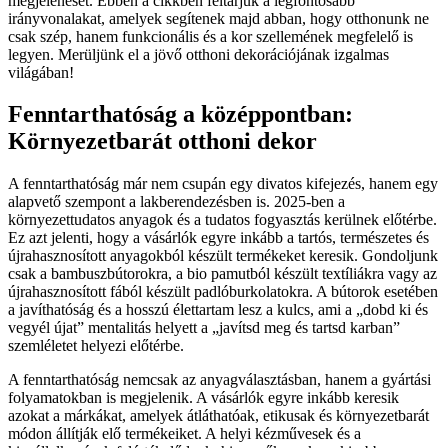
megjelenését. Ebben a cikkben feltárjuk a legfontosabb
irányvonalakat, amelyek segítenek majd abban, hogy otthonunk ne
csak szép, hanem funkcionális és a kor szellemének megfelelő is
legyen. Merüljünk el a jövő otthoni dekorációjának izgalmas
világában!
Fenntarthatóság a középpontban:
Környezetbarát otthoni dekor
A fenntarthatóság már nem csupán egy divatos kifejezés, hanem egy
alapvető szempont a lakberendezésben is. 2025-ben a
környezettudatos anyagok és a tudatos fogyasztás kerülnek előtérbe.
Ez azt jelenti, hogy a vásárlók egyre inkább a tartós, természetes és
újrahasznosított anyagokból készült termékeket keresik. Gondoljunk
csak a bambuszbútorokra, a bio pamutból készült textíliákra vagy az
újrahasznosított fából készült padlóburkolatokra. A bútorok esetében
a javíthatóság és a hosszú élettartam lesz a kulcs, ami a „dobd ki és
vegyél újat” mentalitás helyett a „javítsd meg és tartsd karban”
szemléletet helyezi előtérbe.
A fenntarthatóság nemcsak az anyagválasztásban, hanem a gyártási
folyamatokban is megjelenik. A vásárlók egyre inkább keresik
azokat a márkákat, amelyek átláthatóak, etikusak és környezetbarát
módon állítják elő termékeiket. A helyi kézművesek és a