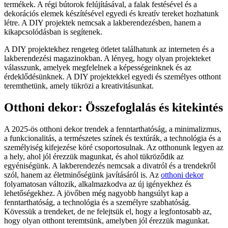
termékek. A régi bútorok felújításával, a falak festésével és a
dekorációs elemek készítésével egyedi és kreatív tereket hozhatunk
létre. A DIY projektek nemcsak a lakberendezésben, hanem a
kikapcsolódásban is segítenek.
A DIY projektekhez rengeteg ötletet találhatunk az interneten és a
lakberendezési magazinokban. A lényeg, hogy olyan projekteket
válasszunk, amelyek megfelelnek a képességeinknek és az
érdeklődésünknek. A DIY projektekkel egyedi és személyes otthont
teremthetünk, amely tükrözi a kreativitásunkat.
Otthoni dekor: Összefoglalás és kitekintés
A 2025-ös otthoni dekor trendek a fenntarthatóság, a minimalizmus,
a funkcionalitás, a természetes színek és textúrák, a technológia és a
személyiség kifejezése köré csoportosulnak. Az otthonunk legyen az
a hely, ahol jól érezzük magunkat, és ahol tükröződik az
egyéniségünk. A lakberendezés nemcsak a divatról és a trendekről
szól, hanem az életminőségünk javításáról is. Az
otthoni dekor
folyamatosan változik, alkalmazkodva az új igényekhez és
lehetőségekhez. A jövőben még nagyobb hangsúlyt kap a
fenntarthatóság, a technológia és a személyre szabhatóság.
Kövessük a trendeket, de ne felejtsük el, hogy a legfontosabb az,
hogy olyan otthont teremtsünk, amelyben jól érezzük magunkat.