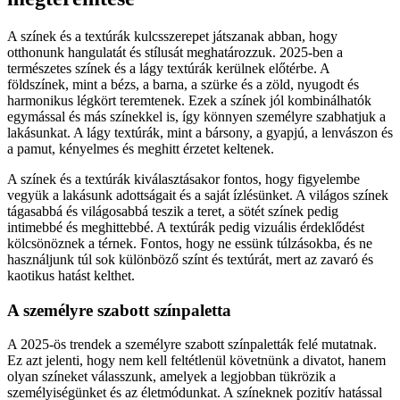
A színek és a textúrák kulcsszerepet játszanak abban, hogy
otthonunk hangulatát és stílusát meghatározzuk. 2025-ben a
természetes színek és a lágy textúrák kerülnek előtérbe. A
földszínek, mint a bézs, a barna, a szürke és a zöld, nyugodt és
harmonikus légkört teremtenek. Ezek a színek jól kombinálhatók
egymással és más színekkel is, így könnyen személyre szabhatjuk a
lakásunkat. A lágy textúrák, mint a bársony, a gyapjú, a lenvászon és
a pamut, kényelmes és meghitt érzetet keltenek.
A színek és a textúrák kiválasztásakor fontos, hogy figyelembe
vegyük a lakásunk adottságait és a saját ízlésünket. A világos színek
tágasabbá és világosabbá teszik a teret, a sötét színek pedig
intimebbé és meghittebbé. A textúrák pedig vizuális érdeklődést
kölcsönöznek a térnek. Fontos, hogy ne essünk túlzásokba, és ne
használjunk túl sok különböző színt és textúrát, mert az zavaró és
kaotikus hatást kelthet.
A személyre szabott színpaletta
A 2025-ös trendek a személyre szabott színpaletták felé mutatnak.
Ez azt jelenti, hogy nem kell feltétlenül követnünk a divatot, hanem
olyan színeket válasszunk, amelyek a legjobban tükrözik a
személyiségünket és az életmódunkat. A színeknek pozitív hatással