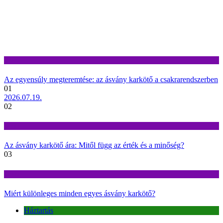
Divat
Az egyensúly megteremtése: az ásvány karkötő a csakrarendszerben
01
2026.07.19.
02
Divat
Az ásvány karkötő ára: Mitől függ az érték és a minőség?
03
Divat
Miért különleges minden egyes ásvány karkötő?
Háztartás