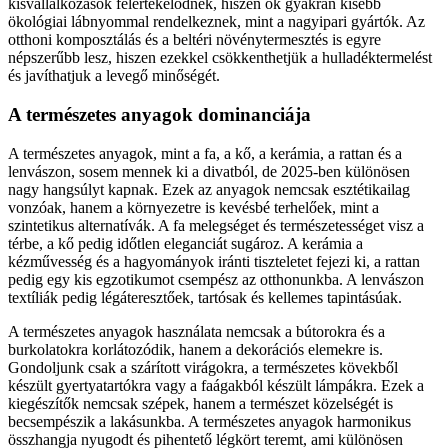
kisvállalkozások felértékelődnek, hiszen ők gyakran kisebb
ökológiai lábnyommal rendelkeznek, mint a nagyipari gyártók. Az
otthoni komposztálás és a beltéri növénytermesztés is egyre
népszerűbb lesz, hiszen ezekkel csökkenthetjük a hulladéktermelést
és javíthatjuk a levegő minőségét.
A természetes anyagok dominanciája
A természetes anyagok, mint a fa, a kő, a kerámia, a rattan és a
lenvászon, sosem mennek ki a divatból, de 2025-ben különösen
nagy hangsúlyt kapnak. Ezek az anyagok nemcsak esztétikailag
vonzóak, hanem a környezetre is kevésbé terhelőek, mint a
szintetikus alternatívák. A fa melegséget és természetességet visz a
térbe, a kő pedig időtlen eleganciát sugároz. A kerámia a
kézművesség és a hagyományok iránti tiszteletet fejezi ki, a rattan
pedig egy kis egzotikumot csempész az otthonunkba. A lenvászon
textíliák pedig légáteresztőek, tartósak és kellemes tapintásúak.
A természetes anyagok használata nemcsak a bútorokra és a
burkolatokra korlátozódik, hanem a dekorációs elemekre is.
Gondoljunk csak a szárított virágokra, a természetes kövekből
készült gyertyatartókra vagy a faágakból készült lámpákra. Ezek a
kiegészítők nemcsak szépek, hanem a természet közelségét is
becsempészik a lakásunkba. A természetes anyagok harmonikus
összhangja nyugodt és pihentető légkört teremt, ami különösen