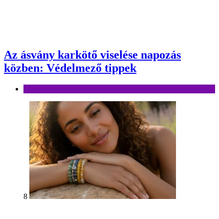
Az ásvány karkötő viselése napozás
közben: Védelmező tippek
Divat
8