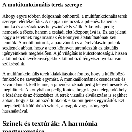
A multifunkcionális terek szerepe
Ahogy egyre többen dolgoznak otthonról, a multifunkcionális terek
szerepe felértékelődik. A nappali nemcsak a pihenés, hanem a
munka és a szórakozás helyszínévé is válik. A konyha pedig
nemcsak a főzés, hanem a családi élet központjává is. Ez azt jelenti,
hogy a tereknek rugalmasnak és könnyen átalakíthatónak kell
lenniük. A mobil bútorok, a paravánok és a térelválasztó polcok
segítenek abban, hogy a teret könnyen átrendezzük az aktuális
igényeinknek megfelelően. A jó világítás is kulcsfontosságú, hiszen
a különböző tevékenységekhez különböző fényviszonyokra van
szükségünk.
A multifunkcionális terek kialakításakor fontos, hogy a különböző
funkciók ne zavarják egymást. A munkaállomásnak csendesnek és
zavartalannak kell lennie, a pihenősaroknak pedig kényelmesnek és
meghittnek. A konyhában pedig fontos, hogy legyen elegendő hely
a főzéshez és az étkezéshez. A terek vizuális elválasztása is segíthet
abban, hogy a különböző funkciók elkülönüljenek egymástól. Ezt
megtehetjük különböző színek, anyagok vagy szőnyegek
használatával.
Színek és textúrák: A harmónia
megteremtése