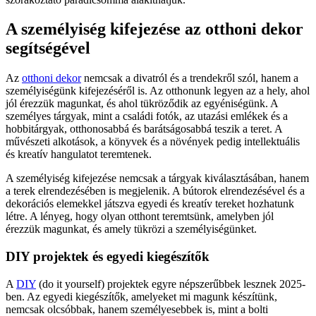
A személyiség kifejezése az otthoni dekor
segítségével
Az
otthoni dekor
nemcsak a divatról és a trendekről szól, hanem a
személyiségünk kifejezéséről is. Az otthonunk legyen az a hely, ahol
jól érezzük magunkat, és ahol tükröződik az egyéniségünk. A
személyes tárgyak, mint a családi fotók, az utazási emlékek és a
hobbitárgyak, otthonosabbá és barátságosabbá teszik a teret. A
művészeti alkotások, a könyvek és a növények pedig intellektuális
és kreatív hangulatot teremtenek.
A személyiség kifejezése nemcsak a tárgyak kiválasztásában, hanem
a terek elrendezésében is megjelenik. A bútorok elrendezésével és a
dekorációs elemekkel játszva egyedi és kreatív tereket hozhatunk
létre. A lényeg, hogy olyan otthont teremtsünk, amelyben jól
érezzük magunkat, és amely tükrözi a személyiségünket.
DIY projektek és egyedi kiegészítők
A
DIY
(do it yourself) projektek egyre népszerűbbek lesznek 2025-
ben. Az egyedi kiegészítők, amelyeket mi magunk készítünk,
nemcsak olcsóbbak, hanem személyesebbek is, mint a bolti