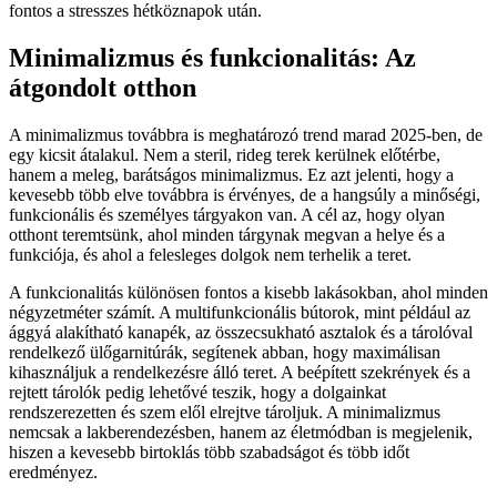
fontos a stresszes hétköznapok után.
Minimalizmus és funkcionalitás: Az
átgondolt otthon
A minimalizmus továbbra is meghatározó trend marad 2025-ben, de
egy kicsit átalakul. Nem a steril, rideg terek kerülnek előtérbe,
hanem a meleg, barátságos minimalizmus. Ez azt jelenti, hogy a
kevesebb több elve továbbra is érvényes, de a hangsúly a minőségi,
funkcionális és személyes tárgyakon van. A cél az, hogy olyan
otthont teremtsünk, ahol minden tárgynak megvan a helye és a
funkciója, és ahol a felesleges dolgok nem terhelik a teret.
A funkcionalitás különösen fontos a kisebb lakásokban, ahol minden
négyzetméter számít. A multifunkcionális bútorok, mint például az
ággyá alakítható kanapék, az összecsukható asztalok és a tárolóval
rendelkező ülőgarnitúrák, segítenek abban, hogy maximálisan
kihasználjuk a rendelkezésre álló teret. A beépített szekrények és a
rejtett tárolók pedig lehetővé teszik, hogy a dolgainkat
rendszerezetten és szem elől elrejtve tároljuk. A minimalizmus
nemcsak a lakberendezésben, hanem az életmódban is megjelenik,
hiszen a kevesebb birtoklás több szabadságot és több időt
eredményez.