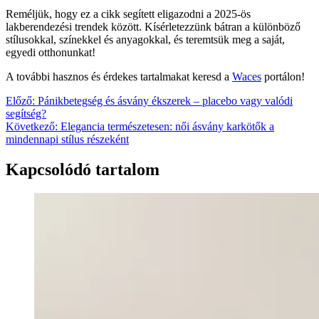
Reméljük, hogy ez a cikk segített eligazodni a 2025-ös
lakberendezési trendek között. Kísérletezzünk bátran a különböző
stílusokkal, színekkel és anyagokkal, és teremtsük meg a saját,
egyedi otthonunkat!
A további hasznos és érdekes tartalmakat keresd a
Waces
portálon!
Bejegyzés
Előző:
Pánikbetegség és ásvány ékszerek – placebo vagy valódi
segítség?
navigáció
Következő:
Elegancia természetesen: női ásvány karkötők a
mindennapi stílus részeként
Kapcsolódó tartalom