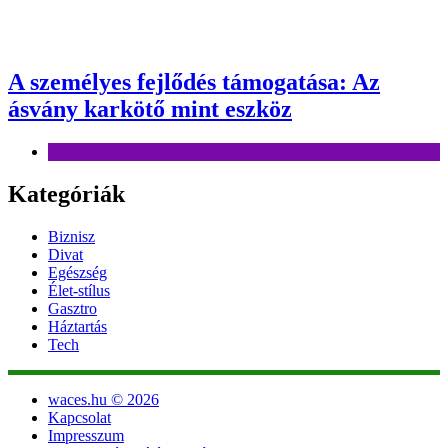
A személyes fejlődés támogatása: Az
ásvány karkötő mint eszköz
Divat
Kategóriák
Biznisz
Divat
Egészség
Élet-stílus
Gasztro
Háztartás
Tech
waces.hu © 2026
Kapcsolat
Impresszum