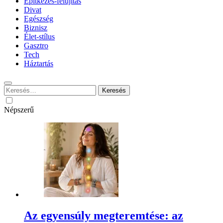
Építkezés-felújítás
Divat
Egészség
Biznisz
Élet-stílus
Gasztro
Tech
Háztartás
Keresés:
Népszerű
Az egyensúly megteremtése: az